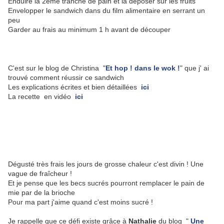
Enduire la 2ème tranche de pain et la déposer sur les fruits
Envelopper le sandwich dans du film alimentaire en serrant un
peu
Garder au frais au minimum 1 h avant de découper
C'est sur le blog de Christina "
Et hop ! dans le wok !
" que j' ai
trouvé comment réussir ce sandwich
Les explications écrites et bien détaillées
ici
La recette en vidéo
ici
Dégusté très frais les jours de grosse chaleur c'est divin ! Une
vague de fraîcheur !
Et je pense que les becs sucrés pourront remplacer le pain de
mie par de la brioche
Pour ma part j'aime quand c'est moins sucré !
Je rappelle que ce défi existe grâce à
Nathalie
du blog "
Une