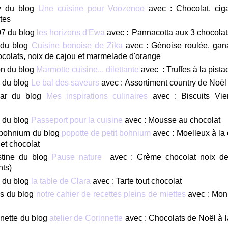
y du blog
Une cuisine pour Voozenoo
avec : Chocolat, ciga
tes
7 du blog
les horizons d'Ewa
avec :
Pannacotta aux 3 chocolat
 du blog
Cuisine bonoise de Zika
avec : Génoise roulée, ga
colats, noix de cajou et marmelade d'orange
n du blog
Marmotte cuisine... dilettante
avec : Truffes à la pist
a du blog
Le bal des saveurs
avec : Assortiment country de Noël
ar du blog
Mes inspirations culinaires
avec : Biscuits Vi
 du blog
Passeport pour la cuisine
avec : Mousse au chocolat
 bohnium du blog
popotte de petit bohnium
avec : Moelleux à la
et chocolat
stine du blog
Pause nature
avec : Crème chocolat noix de
nts)
 du blog
la table de Clara
avec : Tarte tout chocolat
s du blog
notre cahier de recettes pleins de miettes
avec : Mon
x
nette du blog
atelier de Corinnette
avec : Chocolats de Noël à l