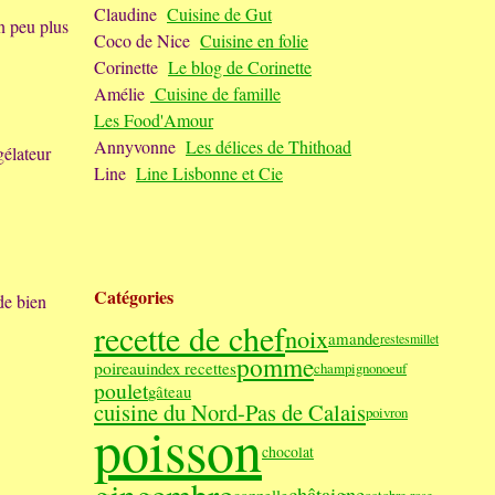
Claudine
Cuisine de Gut
n peu plus
Coco de Nice
Cuisine en folie
Corinette
Le blog de Corinette
Amélie
Cuisine de famille
Les Food'Amour
Annyvonne
Les délices de Thithoad
gélateur
Line
Line Lisbonne et Cie
Catégories
de bien
recette de chef
noix
amande
restes
millet
pomme
poireau
index recettes
champignon
oeuf
poulet
gâteau
cuisine du Nord-Pas de Calais
poivron
poisson
chocolat
châtaigne