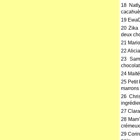
18 Natl
cacahuè
19 Ewa0
20 Zika
deux cho
21 Mario
22 Alici
23 Sam
chocolat
24 Maïté
25 Petit
marrons
26 Chri
ingrédie
27 Clara
28 Mam'
crémeu
29 Corin