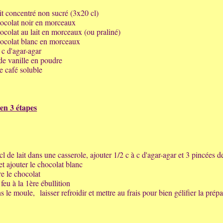
ait concentré non sucré (3x20 cl)
hocolat noir en morceaux
ocolat au lait en morceaux (ou praliné)
hocolat blanc en morceaux
 c d'agar-agar
de vanille en poudre
de café soluble
en 3 étapes
cl de lait dans une casserole, ajouter 1/2 c à c d'agar-agar et 3 pincées d
t ajouter le chocolat blanc
re le chocolat
feu à la 1ère ébullition
s le moule, laisser refroidir et mettre au frais pour bien gélifier la prép