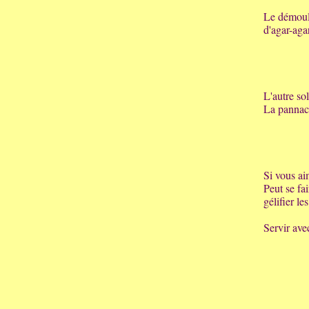
Le démoula
d'agar-aga
L'autre so
La pannaco
Si vous ai
Peut se fa
gélifier l
Servir ave