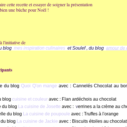
aire cette recette et essayer de soigner la présentation
s bien une bûche pour Noël !
à l'initiative de
u blog
mes inspiration culinaires
et Soulef , du blog
amour de 
cipants
ne du blog
Quoi Q'on mange
avec : Cannelés Chocolat au bo
u blog
cuisine et couleur
avec : Flan ardéchois au chocolat
e du blog
La cuisine de Josette
avec :
errines a la crème au ch
V
elle du blog
La cuisine de poupoule
avec :
Truffes à l'orange
 du blog
La cuisine de Jackie
avec : Biscuits étoiles au chocolat