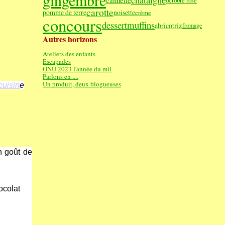
gingembre
cannelle
octobre rose
carotte
pomme de terre
noisette
crème
concours
dessert
muffins
riz
abricot
fromage
Autres horizons
Ateliers des enfants
Escapades
ONU 2023 l'année du mil
Parlons en ....
Un produit, deux blogueuses
cuisin
e
n goût de
ocolat