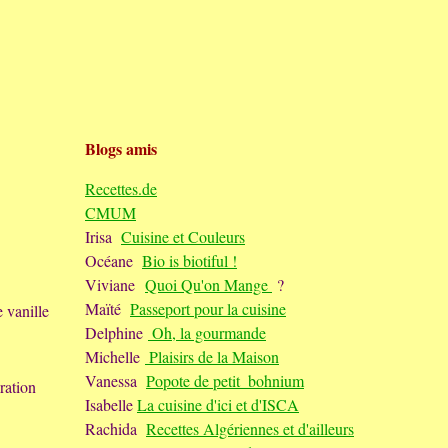
Blogs amis
Recettes.de
CMUM
Irisa
Cuisine et Couleurs
Océane
Bio is biotiful !
Viviane
Quoi Qu'on Mange
?
Maïté
Passeport pour la cuisine
e vanille
Delphine
Oh, la gourmande
Michelle
Plaisirs de la Maison
Vanessa
Popote de petit_bohnium
aration
Isabelle
La cuisine d'ici et d'ISCA
Rachida
Recettes Algériennes et d'ailleurs