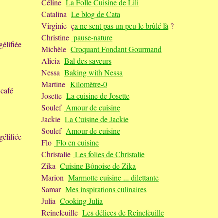
Céline
La Folle Cuisine de Lili
Catalina
Le blog de Cata
Virginie ç
a ne sent pas un peu le brûlé là
?
Christine
pause-nature
gélifiée
Michèle
Croquant Fondant Gourmand
Alicia
Bal des saveurs
Nessa
Baking with Nessa
Martine
Kilomètre-0
 café
Josette
La cuisine de Josette
Soulef
Amour de cuisine
Jackie
La Cuisine de Jackie
Soulef
Amour de cuisine
gélifiée
Flo
Flo en cuisine
Christalie
Les folies de Christalie
Zika
Cuisine Bônoise de Zika
Marion
Marmotte cuisine ... dilettante
Samar
Mes inspirations culinaires
Julia
Cooking Julia
Reinefeuille
Les délices de Reinefeuille