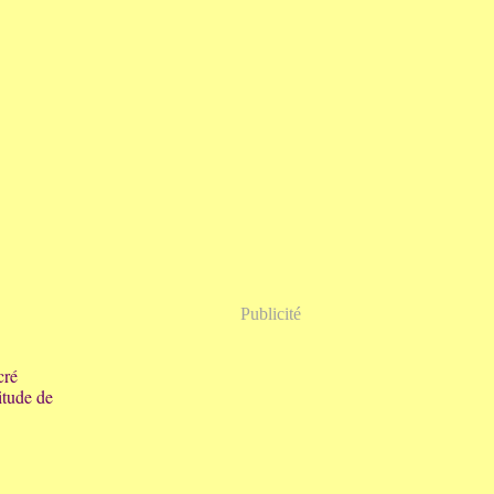
Publicité
cré
titude de