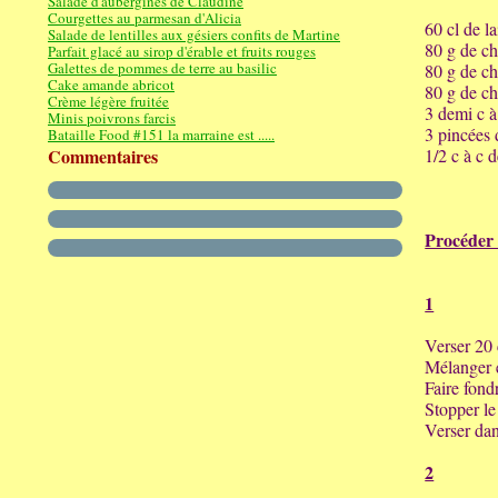
Salade d'aubergines de Claudine
Courgettes au parmesan d'Alicia
60 cl de l
Salade de lentilles aux gésiers confits de Martine
80 g de c
Parfait glacé au sirop d'érable et fruits rouges
Galettes de pommes de terre au basilic
80 g de ch
Cake amande abricot
80 g de c
Crème légère fruitée
3 demi c à
Minis poivrons farcis
3 pincées 
Bataille Food #151 la marraine est .....
Commentaires
1/2 c à c 
Procéder 
1
Verser 20 
Mélanger e
Faire fond
Stopper le 
Verser dan
2