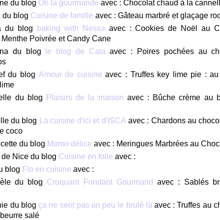
ne du blog
Oh la gourmande
avec : Chocolat chaud à la cannel
 du blog
Cuisine de famille
avec : Gâteau marbré et glaçage ro
 du blog
baking with Nessa
avec : Cookies de Noël au Ch
 Menthe Poivrée et Candy Cane
ina du blog
le blog de Cata
avec : Poires pochées au cho
os
ef du blog
Amour de cuisine
avec : Truffes key lime pie : au
 lime
elle du blog
Plaisirs de la maison
avec : Bûche crème au b
lle du blog
La cuisine d'ici et d'ISCA
avec : Chardons au chocola
de coco
cette du blog
Momo délice
avec : Meringues Marbrées au Choc
 de Nice du blog
Cuisine en folie
avec :
u blog
Flo en cuisine
avec :
èle du blog
Croquant Fondant Gourmand
avec : Sablés b
nie du blog
ça ne sent pas un peu le brulé là
avec : Truffes au c
beurre salé