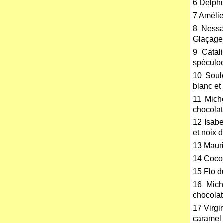
6 Delphi
7 Amélie
8 Nessa
Glaçage
9 Catal
spéculo
10 Soul
blanc et
11 Mich
chocolat
12 Isabe
et noix 
13 Mauri
14 Coco
15 Flo d
16 Mich
chocolat
17 Virgi
caramel 