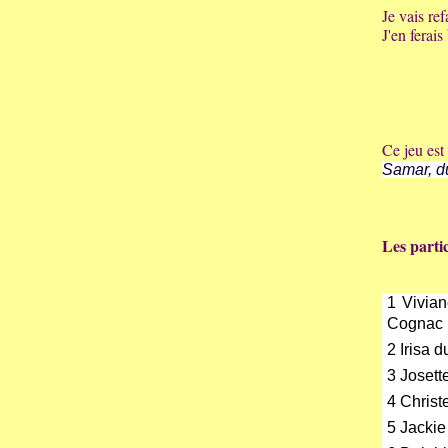
Je vais ref
J'en ferai
Ce jeu est 
Samar, d
Les parti
1 Vivia
Cognac
2 Irisa d
3 Josett
4 Christ
5 Jackie