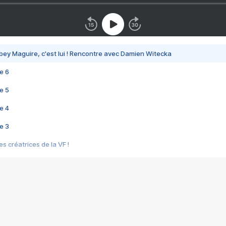
bey Maguire, c'est lui ! Rencontre avec Damien Witecka
e 6
e 5
e 4
e 3
s créatrices de la VF !
e 2
e 1
e Mektoub My Love arrive enfin ! Rencontre avec Shaïn Boumedine et Sal
i : après Toni en famille