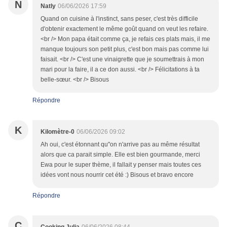
N
Natly
06/06/2026 17:59
Quand on cuisine à l'instinct, sans peser, c'est très difficile
d'obtenir exactement le même goût quand on veut les refaire.
<br /> Mon papa était comme ça, je refais ces plats mais, il me
manque toujours son petit plus, c'est bon mais pas comme lui
faisait. <br /> C'est une vinaigrette que je soumettrais à mon
mari pour la faire, il a ce don aussi. <br /> Félicitations à ta
belle-sœur. <br /> Bisous
Répondre
K
Kilomètre-0
06/06/2026 09:02
Ah oui, c'est étonnant qu"on n'arrive pas au même résultat
alors que ca parait simple. Elle est bien gourmande, merci
Ewa pour le super thème, il fallait y penser mais toutes ces
idées vont nous nourrir cet été :) Bisous et bravo encore
Répondre
C