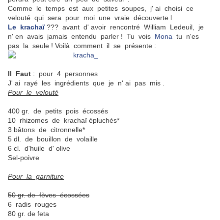
Comme le temps est aux petites soupes, j' ai choisi ce
velouté qui sera pour moi une vraie découverte l
Le krachaï
??? avant d' avoir rencontré William Ledeuil, je
n' en avais jamais entendu parler ! Tu vois
Mona
tu n'es
pas la seule ! Voilà comment il se présente :
Il Faut
: pour 4 personnes
J' ai rayé les ingrédients que je n' ai pas mis .
Pour le velouté
400 gr. de petits pois écossés
10 rhizomes de krachaï épluchés*
3 bâtons de citronnelle*
5 dl. de bouillon de volaille
6 cl. d'huile d' olive
Sel-poivre
Pour la garniture
50 gr. de fèves écossées
6 radis rouges
80 gr. de feta