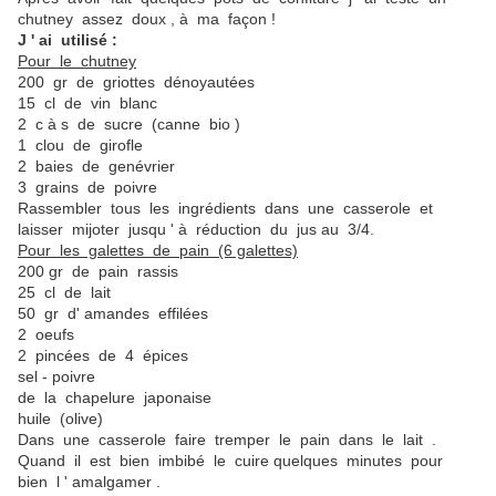
chutney assez doux , à ma façon !
J ' ai utilisé :
Pour le chutney
200 gr de griottes dénoyautées
15 cl de vin blanc
2 c à s de sucre (canne bio )
1 clou de girofle
2 baies de genévrier
3 grains de poivre
Rassembler tous les ingrédients dans une casserole et
laisser mijoter jusqu ' à réduction du jus au 3/4.
Pour les galettes de pain (6 galettes)
200 gr de pain rassis
25 cl de lait
50 gr d' amandes effilées
2 oeufs
2 pincées de 4 épices
sel - poivre
de la chapelure japonaise
huile (olive)
Dans une casserole faire tremper le pain dans le lait .
Quand il est bien imbibé le cuire quelques minutes pour
bien l ' amalgamer .