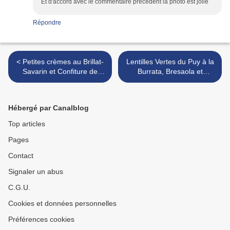
Et d'accord avec le commentaire précédent la photo est jolie
Répondre
< Petites crèmes au Brillat-
Lentilles Vertes du Puy à la
Savarin et Confiture de
Burrata, Bresaola et
Fraises
Vinaigre Balsamique >
Hébergé par Canalblog
Top articles
Pages
Contact
Signaler un abus
C.G.U.
Cookies et données personnelles
Préférences cookies