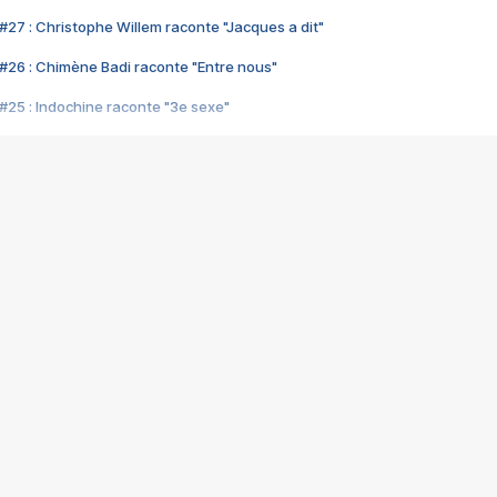
#27 : Christophe Willem raconte "Jacques a dit"
#26 : Chimène Badi raconte "Entre nous"
#25 : Indochine raconte "3e sexe"
#24 : Zaho raconte "C'est chelou"
#23 : Patrick Bruel raconte "Au café des délices"
#22 : Kyo raconte "Le chemin"
#21 : Nolwenn Leroy raconte "Cassé"
#20 : Patrick Hernandez raconte "Born to be alive"
#19 : Lorie raconte "Près de moi"
#18 : Michael Jones raconte "A nos actes manqués" (avec Jean-Jacque
#17 : Khaled raconte "Aïcha"
#16 : Corneille raconte "Parce qu'on vient de loin"