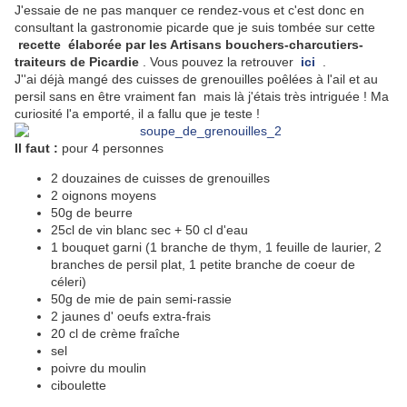
J'essaie de ne pas manquer ce rendez-vous et c'est donc en
consultant la gastronomie picarde que je suis tombée sur cette
recette élaborée par
les Artisans bouchers-charcutiers-
traiteurs de Picardie
. Vous pouvez la retrouver
ici
.
J''ai déjà mangé des cuisses de grenouilles poêlées à l'ail et au
persil sans en être vraiment fan mais là j'étais très intriguée ! Ma
curiosité l'a emporté, il a fallu que je teste !
Il faut :
pour 4 personnes
2 douzaines de cuisses de grenouilles
2 oignons moyens
50g de beurre
25cl de vin blanc sec + 50 cl d'eau
1 bouquet garni (1 branche de thym, 1 feuille de laurier, 2
branches de persil plat, 1 petite branche de coeur de
céleri)
50g de mie de pain semi-rassie
2 jaunes d' oeufs extra-frais
20 cl de crème fraîche
sel
poivre du moulin
ciboulette