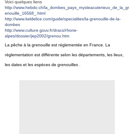
Voici quelques liens
http://www.hebdo.ch/la_dombes_pays_mysteacuterieux_de_la_gr
enouille_16568_.html
http://www.keldelice.com/guide/specialites/la-grenouille-de-la-
dombes
http://www.culture.gouv.fr/dracs/rhone-
alpes/dossier/jep2002/grenou.htm
La pêche à la grenouille est réglementée en France. La
réglementation est différente selon les départements, les lieux,
les dates et les espèces de grenouilles .