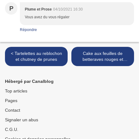
P
Plume et Prose
04/10/2021 16:30
Vous avez du vous régaler
Répondre
< Tartelettes au reblochon
Cake aux feuilles de
et chutney de prunes
betteraves rouges et
Tartinade aux noix >
Hébergé par Canalblog
Top articles
Pages
Contact
Signaler un abus
C.G.U.