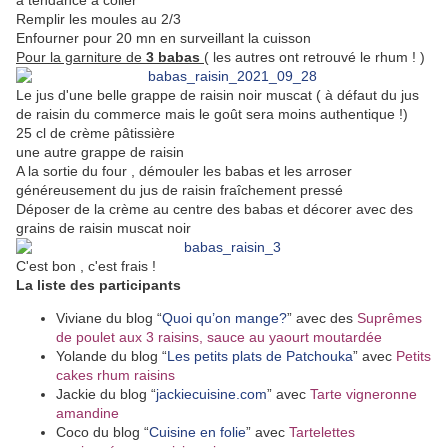
à tendance à coller
Remplir les moules au 2/3
Enfourner pour 20 mn en surveillant la cuisson
Pour la garniture de
3
babas
( les autres ont retrouvé le rhum ! )
Le jus d'une belle grappe de raisin noir muscat ( à défaut du jus
de raisin du commerce mais le goût sera moins authentique !)
25 cl de crème pâtissière
une autre grappe de raisin
A la sortie du four , démouler les babas et les arroser
généreusement du jus de raisin fraîchement pressé
Déposer de la crème au centre des babas et décorer avec des
grains de raisin muscat noir
C'est bon , c'est frais !
La liste des participants
Viviane du blog “
Quoi qu’on mange?
” avec des
Suprêmes
de poulet aux 3 raisins, sauce au yaourt moutardée
Yolande
du blog “
Les petits plats de Patchouka
” avec
Petits
cakes rhum raisins
Jackie du blog “
jackiecuisine.com
” avec
Tarte vigneronne
amandine
Coco du blog “
Cuisine en folie
” avec
Tartelettes