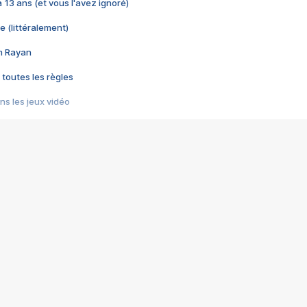
 a 13 ans (et vous l'avez ignoré)
e (littéralement)
im Rayan
 toutes les règles
s les jeux vidéo
us choquant de Rockstar ? - Le scandale BULLY
e plus moche de Steam
du RÊVE tourne au CAUCHEMAR
pendant 8 heures
it… à tort
umiliés par un jeu vidéo
ire - Final Fantasy 8
ti un empire - Age of Empires