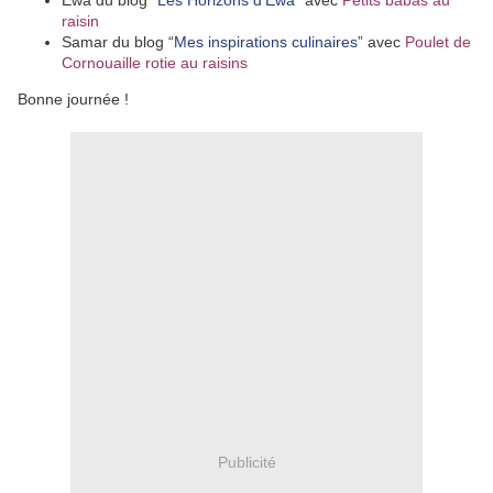
Ewa du blog “
Les Horizons d’Ewa
” avec
Petits babas au
raisin
Samar du blog “
Mes inspirations culinaires
” avec
Poulet de
Cornouaille rotie au raisins
Bonne journée !
Publicité