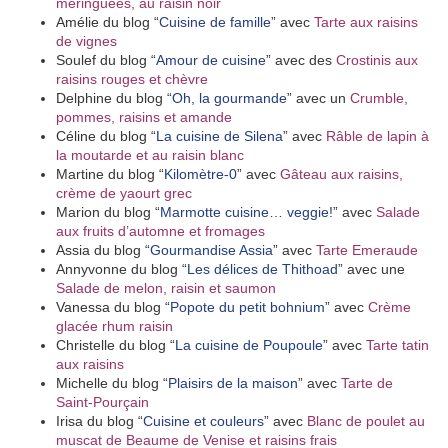
meringuées, au raisin noir
Amélie
du blog “
Cuisine de famille
” avec
Tarte aux raisins
de vignes
Soulef du blog “
Amour de cuisine
” avec des
Crostinis aux
raisins rouges et chèvre
Delphine du blog “
Oh, la gourmande
” avec un
Crumble,
pommes, raisins et amande
Céline
du blog “
La cuisine de Silena
” avec
Râble de lapin à
la moutarde et au raisin blanc
Martine du blog “
Kilomètre-0
” avec
Gâteau aux raisins,
crème de yaourt grec
Marion du blog “
Marmotte cuisine… veggie!
” avec
Salade
aux fruits d’automne et fromages
Assia
du blog “
Gourmandise Assia
” avec
Tarte Emeraude
Annyvonne du blog “
Les délices de Thithoad
” avec une
Salade de melon, raisin et saumon
Vanessa
du blog “
Popote du petit bohnium
” avec
Crème
glacée rhum raisin
Christelle du blog “
La cuisine de Poupoule
” avec
Tarte tatin
aux raisins
Michelle du blog “
Plaisirs de la maison
” avec
Tarte de
Saint-Pourçain
Irisa du blog “
Cuisine et couleurs
” avec
Blanc de poulet au
muscat de Beaume de Venise et raisins frais