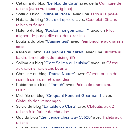
Catalina du blog “
Le blog de Cata
” avec de la
Confiture de
raisins (sans vrai sucre, ig bas)
Sofia du blog “
Plume et Prose
” avec une
Tatin à la poêle
Natalia
du blog “
Sucre et épices
” avec
Coquelet rôti aux
raisins et figues
Hélène du blog “
Keskonmangemaman?
” avec un
Filet
mignon de porc grillé aux deux raisins
Loubna du blog “
Cuisine test
” avec
Pain brioché aux raisins
secs
Karen du blog “
Les papilles de Karen
” avec une
Burrata au
basilic, brochettes de raisin grillé
Salima du blog “
C’est Salima qui cuisine
” avec un
Gâteau
aux raisins frais sans beurre
Christine du blog “
Pause Nature
” avec
Gâteau au jus de
raisin frais, raisin et amandes
Fabienne du blog “
Famoh
” avec
Palets de dames aux
raisin
Michèle du blog “
Croquant Fondant Gourmand
” avec
Clafoutis des vendanges
Sylvie du blog “
La table de Clara
” avec
Clafoutis aux 2
raisins à la farine de châtaine
Guy du blog “
Bienvenue chez Guy 59620
” avec
Palets aux
raisins