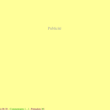
Publicité
 à 08:30 -
Commentaires [
…
]
- Permalien [
#
]