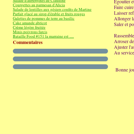
Salade d'aubergines de Claudine
Egoutter et
Courgettes au parmesan d'Alicia
Faire cuir
Salade de lentilles aux gésiers confits de Martine
Laisser ref
Parfait glacé au sirop d'érable et fruits rouges
Allonger l
Galettes de pommes de terre au basilic
Cake amande abricot
Saler et po
Crème légère fruitée
Minis poivrons farcis
Rassembler 
Bataille Food #151 la marraine est .....
Arroser de
Commentaires
Ajuster l'
Au service
Bonne jou