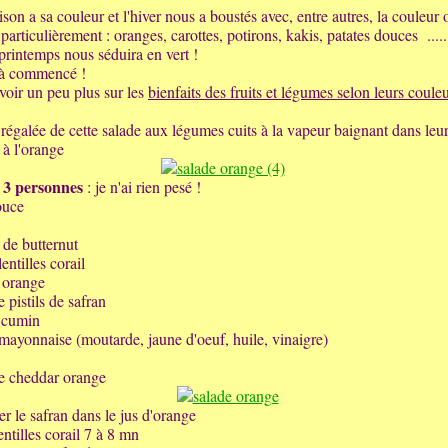
son a sa couleur et l'hiver nous a boustés avec, entre autres, la couleur
particulièrement : oranges, carottes, potirons, kakis, patates douces .....
 printemps nous séduira en vert !
à commencé !
voir un peu plus sur les
bienfaits des fruits et légumes selon leurs coule
 régalée de cette salade aux légumes cuits à la vapeur baignant dans leu
 à l'orange
 3 personnes
: je n'ai rien pesé !
ouce
de butternut
lentilles corail
1 orange
 pistils de safran
 cumin
 mayonnaise (moutarde, jaune d'oeuf, huile, vinaigre)
e cheddar orange
er le safran dans le jus d'orange
entilles corail 7 à 8 mn