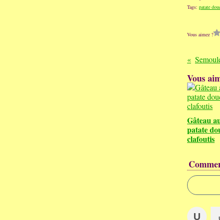
Tags:
patate dou
Vous aimez ?
Vous aim
Gâteau au
patate do
clafoutis
Commen
U