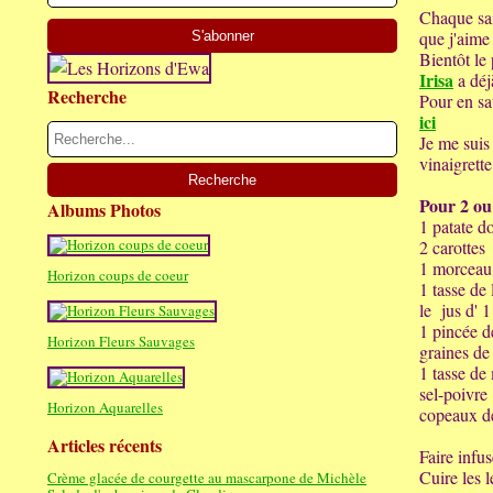
Chaque sai
que j'aime 
Bientôt le
Irisa
a déj
Recherche
Pour en sa
ici
Je me suis
vinaigrette
Pour 2 ou
Albums Photos
1 patate d
2 carottes
1 morceau 
Horizon coups de coeur
1 tasse de 
le jus d' 
1 pincée de
Horizon Fleurs Sauvages
graines de
1 tasse de
sel-poivre
Horizon Aquarelles
copeaux d
Articles récents
Faire infus
Cuire les l
Crème glacée de courgette au mascarpone de Michèle