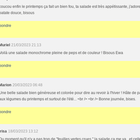
coucou enfin le printemps ça fait un bien fou, ta salade est très appétissante, j'adore
patate douce, bisous
pondre
Muriel
21/03/2023 21:13
Voilà une salade monochrome pleine de peps et de couleur ! Bisous Ewa
pondre
Marion
20/03/2023 06:48
Une belle salade bien généreuse et colorée pour dire au revoir à l'hiver ! Hâte de 
aux légumes du printemps et surtout de l'été... <br /> <br /> Bonne journée, bises.
pondre
Irisa
18/03/2023 13:12
Du moment qu'il n'y a pas trop de "feuilles vertes crues " la salade ça me va , et cell