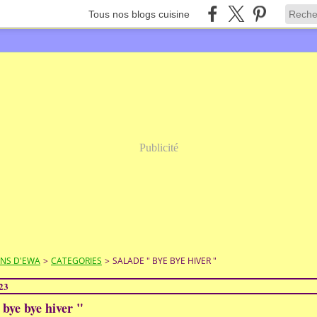
Tous nos blogs cuisine
Publicité
ONS D'EWA
>
CATEGORIES
>
SALADE " BYE BYE HIVER "
23
 bye bye hiver "