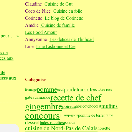
Claudine
Cuisine de Gut
Coco de Nice
Cuisine en folie
Corinette
Le blog de Corinette
Amélie
Cuisine de famille
Les Food'Amour
Fish and chips à la Guinness pour la St Patrick
Annyvonne
Les délices de Thithoad
Line
Line Lisbonne et Cie
 de
uces aux
Catégories
pomme
poulet
carotte
oeuf
octobre rose
fromage
recette de chef
gâteau
amande
gingembre
muffins
poireau
abricot
chocolat
concours
pomme de terre
champignon
crème
dessert
index recettes
poivron
cuisine du Nord-Pas de Calais
noisette