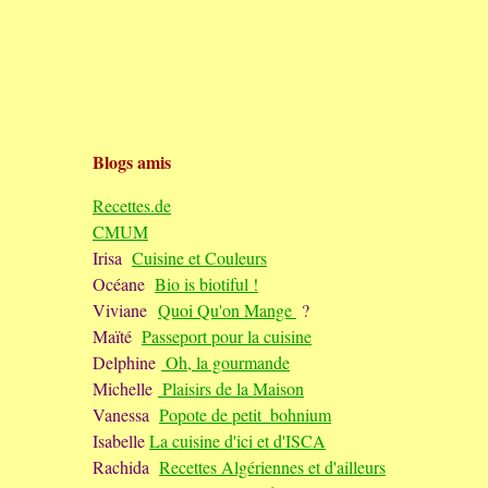
Blogs amis
Recettes.de
CMUM
Irisa
Cuisine et Couleurs
Océane
Bio is biotiful !
Viviane
Quoi Qu'on Mange
?
Maïté
Passeport pour la cuisine
Delphine
Oh, la gourmande
Michelle
Plaisirs de la Maison
Vanessa
Popote de petit_bohnium
Isabelle
La cuisine d'ici et d'ISCA
Rachida
Recettes Algériennes et d'ailleurs