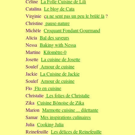
Céline
La Folle Cuisine de Lili
Catalina
Le blog de Cata
Virginie ç
a ne sent pas un peu le brûlé là
?
Christine
pause-nature
Michèle
Croquant Fondant Gourmand
Alicia
Bal des saveurs
Nessa
Baking with Nessa
Martine
Kilomètre-0
Josette
La cuisine de Josette
Soulef
Amour de cuisine
Jackie
La Cuisine de Jackie
Soulef
Amour de cuisine
Flo
Flo en cuisine
Christalie
Les folies de Christalie
Zika
Cuisine Bônoise de Zika
Marion
Marmotte cuisine ... dilettante
Samar
Mes inspirations culinaires
Julia
Cooking Julia
Reinefeuille
Les délices de Reinefeuille