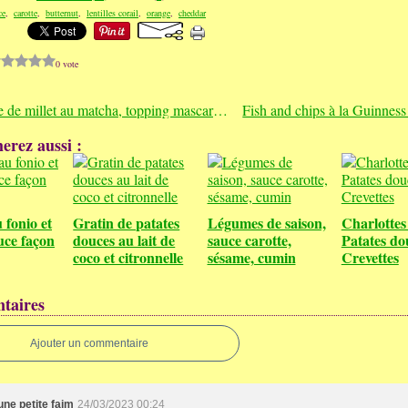
ce
,
carotte
,
butternut
,
lentilles corail
,
orange
,
cheddar
0 vote
Semoule de millet au matcha, topping mascarpone citron vert
erez aussi :
 fonio et
Gratin de patates
Légumes de saison,
Charlottes
uce façon
douces au lait de
sauce carotte,
Patates do
coco et citronnelle
sésame, cumin
Crevettes
taires
Ajouter un commentaire
une petite faim
24/03/2023 00:24