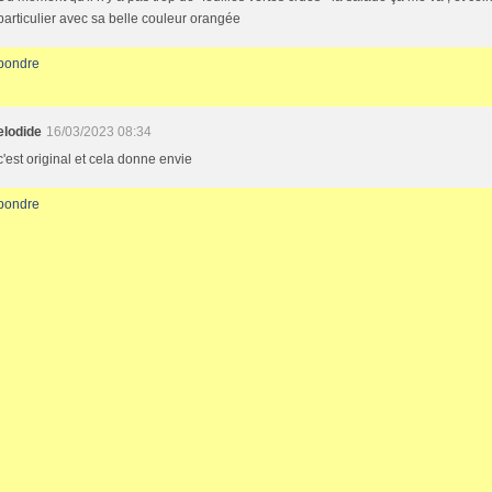
particulier avec sa belle couleur orangée
pondre
elodide
16/03/2023 08:34
c'est original et cela donne envie
pondre