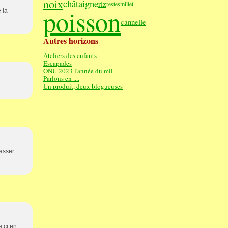
noix
châtaigne
riz
restes
millet
poisson
 la
cannelle
Autres horizons
Ateliers des enfants
Escapades
ONU 2023 l'année du mil
Parlons en ....
Un produit, deux blogueuses
passer
e ci en