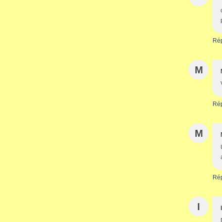
Ré
M
Ré
M
Ré
I