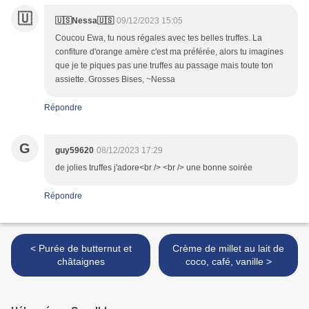
🇺
🇺🇸Nessa🇺🇸
09/12/2023 15:05
Coucou Ewa, tu nous régales avec tes belles truffes. La
confiture d'orange amère c'est ma préférée, alors tu imagines
que je te piques pas une truffes au passage mais toute ton
assiette. Grosses Bises, ~Nessa
Répondre
G
guy59620
08/12/2023 17:29
de jolies truffes j'adore<br /> <br /> une bonne soirée
Répondre
< Purée de butternut et
Crème de millet au lait de
châtaignes
coco, café, vanille >