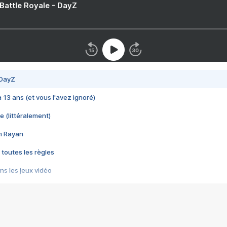
 Battle Royale - DayZ
 DayZ
 a 13 ans (et vous l'avez ignoré)
e (littéralement)
im Rayan
 toutes les règles
s les jeux vidéo
us choquant de Rockstar ? - Le scandale BULLY
e plus moche de Steam
du RÊVE tourne au CAUCHEMAR