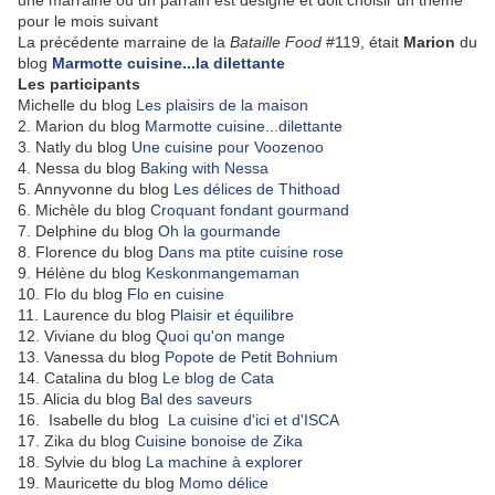
une marraine ou un parrain est désigné et doit choisir un thème
pour le mois suivant
La précédente marraine de la
Bataille Food
#119, était
Marion
du
blog
Marmotte cuisine...la dilettante
Les participants
Michelle du blog
Les plaisirs de la maison
2. Marion du blog
Marmotte cuisine...dilettante
3. Natly du blog
Une cuisine pour Voozenoo
4. Nessa du blog
Baking with Nessa
5. Annyvonne du blog
Les délices de Thithoad
6. Michèle du blog
Croquant fondant gourmand
7. Delphine du blog
Oh la gourmande
8. Florence du blog
Dans ma ptite cuisine rose
9. Hélène du blog
Keskonmangemaman
10. Flo du blog
Flo en cuisine
11. Laurence du blog
Plaisir et équilibre
12. Viviane du blog
Quoi qu'on mange
13. Vanessa du blog
Popote de Petit Bohnium
14. Catalina du blog
Le blog de Cata
15. Alicia du blog
Bal des saveurs
16. Isabelle du blog
La cuisine d'ici et d'ISCA
17. Zika du blog
Cuisine bonoise de Zika
18. Sylvie du blog
La machine à explorer
19. Mauricette du blog
Momo délice