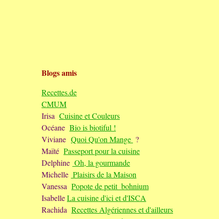
Blogs amis
Recettes.de
CMUM
Irisa
Cuisine et Couleurs
Océane
Bio is biotiful !
Viviane
Quoi Qu'on Mange
?
Maïté
Passeport pour la cuisine
Delphine
Oh, la gourmande
Michelle
Plaisirs de la Maison
Vanessa
Popote de petit_bohnium
Isabelle
La cuisine d'ici et d'ISCA
Rachida
Recettes Algériennes et d'ailleurs