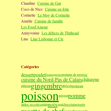
Claudine
Cuisine de Gut
Coco de Nice
Cuisine en folie
Corinette
Le blog de Corinette
Amélie
Cuisine de famille
Les Food'Amour
Annyvonne
Les délices de Thithoad
Line
Line Lisbonne et Cie
Catégories
poulet
dessert
riz
pomme de terre
fromage
restes
cuisine du Nord-Pas de Calais
châtaigne
gingembre
poireau
gâteau
abricot
poisson
pomme
poivron
noix
index recettes
chocolat
noisette
oeuf
millet
recette de chef
cannelle
amande