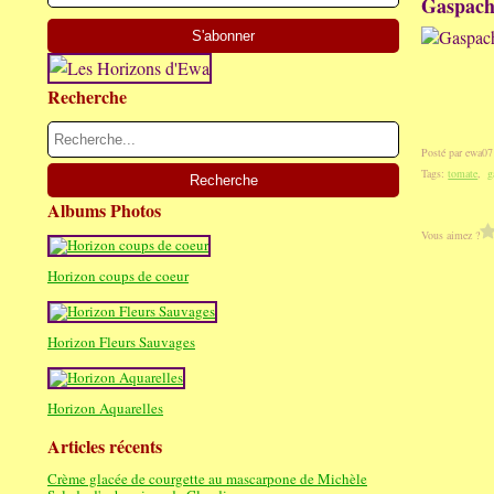
Gaspacho
Recherche
Posté par ewa07
Tags:
tomate
,
g
Albums Photos
Vous aimez ?
Horizon coups de coeur
Horizon Fleurs Sauvages
Horizon Aquarelles
Articles récents
Crème glacée de courgette au mascarpone de Michèle