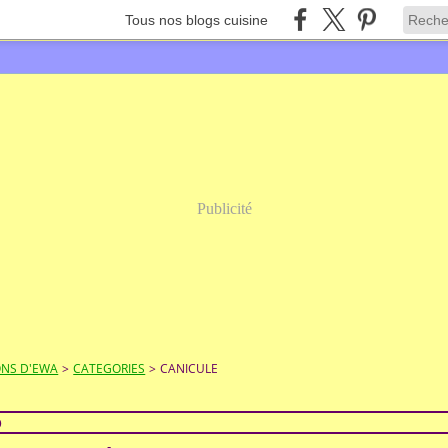
Tous nos blogs cuisine
Publicité
ONS D'EWA
>
CATEGORIES
>
CANICULE
0