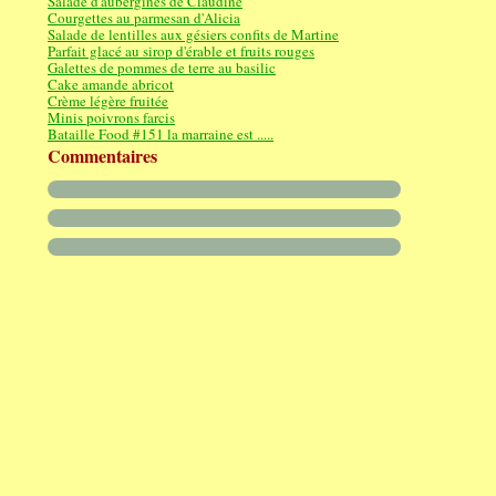
Salade d'aubergines de Claudine
Courgettes au parmesan d'Alicia
Salade de lentilles aux gésiers confits de Martine
Parfait glacé au sirop d'érable et fruits rouges
Galettes de pommes de terre au basilic
Cake amande abricot
Crème légère fruitée
Minis poivrons farcis
Bataille Food #151 la marraine est .....
Commentaires