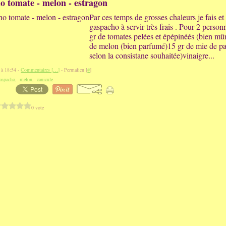
 tomate - melon - estragon
Par ces temps de grosses chaleurs je fais et 
gaspacho à servir très frais . Pour 2 person
gr de tomates pelées et épépinéés (bien mû
de melon (bien parfumé)15 gr de mie de pa
selon la consistane souhaitée)vinaigre...
 à 18:54 -
Commentaires [
…
]
- Permalien [
#
]
aspacho
,
melon
,
canicule
0 vote