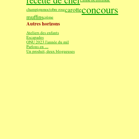
concours
carotte
champignon
octobre rose
muffins
crème
Autres horizons
Ateliers des enfants
Escapades
ONU 2023 l'année du mil
Parlons en ....
Un produit, deux blogueuses