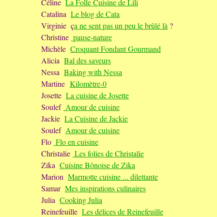
Céline
La Folle Cuisine de Lili
Catalina
Le blog de Cata
Virginie ç
a ne sent pas un peu le brûlé là
?
Christine
pause-nature
Michèle
Croquant Fondant Gourmand
Alicia
Bal des saveurs
Nessa
Baking with Nessa
Martine
Kilomètre-0
Josette
La cuisine de Josette
Soulef
Amour de cuisine
Jackie
La Cuisine de Jackie
Soulef
Amour de cuisine
Flo
Flo en cuisine
Christalie
Les folies de Christalie
Zika
Cuisine Bônoise de Zika
Marion
Marmotte cuisine ... dilettante
Samar
Mes inspirations culinaires
Julia
Cooking Julia
Reinefeuille
Les délices de Reinefeuille