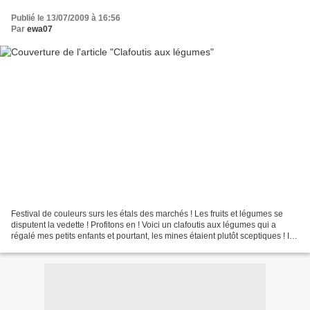
Publié le 13/07/2009 à 16:56
Par
ewa07
Festival de couleurs surs les étals des marchés ! Les fruits et légumes se
disputent la vedette ! Profitons en ! Voici un clafoutis aux légumes qui a
régalé mes petits enfants et pourtant, les mines étaient plutôt sceptiques ! Il
faut : CourgettesPoivronstomatesHaricots...