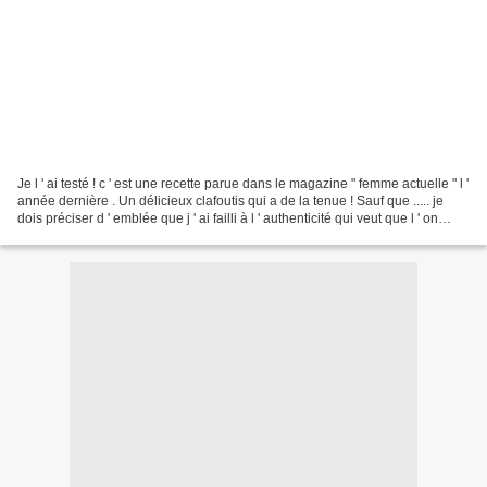
Je l ' ai testé ! c ' est une recette parue dans le magazine " femme actuelle " l '
année dernière . Un délicieux clafoutis qui a de la tenue ! Sauf que ..... je
dois préciser d ' emblée que j ' ai failli à l ' authenticité qui veut que l ' on
mette des...