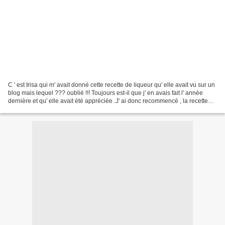
C ' est Irisa qui m' avait donné cette recette de liqueur qu' elle avait vu sur un
blog mais lequel ??? oublié !!! Toujours est-il que j' en avais fait l' année
dernière et qu' elle avait été appréciée .J' ai donc recommencé , la recette
étant , elle...