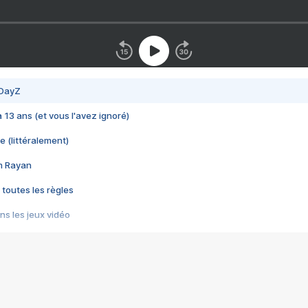
 DayZ
 a 13 ans (et vous l'avez ignoré)
e (littéralement)
im Rayan
 toutes les règles
s les jeux vidéo
us choquant de Rockstar ? - Le scandale BULLY
e plus moche de Steam
du RÊVE tourne au CAUCHEMAR