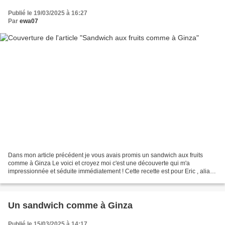
Publié le 19/03/2025 à 16:27
Par
ewa07
Dans mon article précédent je vous avais promis un sandwich aux fruits
comme à Ginza Le voici et croyez moi c'est une découverte qui m'a
impressionnée et séduite immédiatement ! Cette recette est pour Eric , alias "
Papa Rico " en pleine reconversion...
Un sandwich comme à Ginza
Publié le 15/03/2025 à 14:17