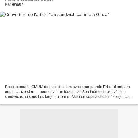
Par
ewa07
Recette pour le CMUM du mois de mars avec pour parrain Eric qui prépare
une reconversion … pour ouvrir un foodtruck ! Son thème est trouvé : les
sandwichs au sens très large du terme ! Voici en copié/collé les " exigences "
de " Papa Rico " ! Les interdits...