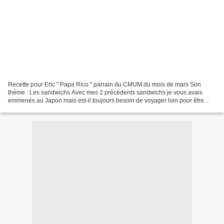
Recette pour Eric " Papa Rico " parrain du CMUM du mois de mars Son
thème : Les sandwichs Avec mes 2 précédents sandwichs je vous avais
emmenés au Japon mais est-il toujours besoin de voyager loin pour être
dépayser ? Que nenni ! Nos belles régions de...