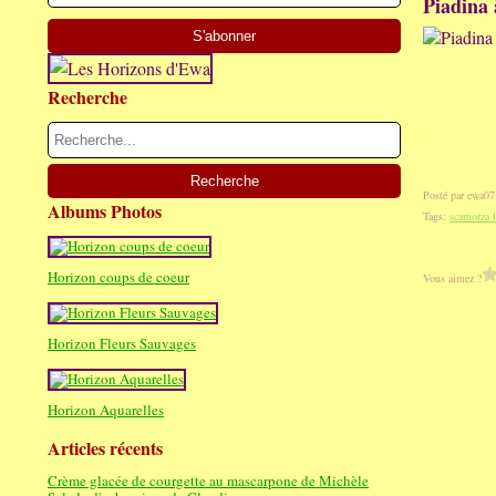
Piadina 
Recherche
Posté par ewa07
Albums Photos
Tags:
scamorza 
Horizon coups de coeur
Vous aimez ?
Horizon Fleurs Sauvages
Horizon Aquarelles
Articles récents
Crème glacée de courgette au mascarpone de Michèle