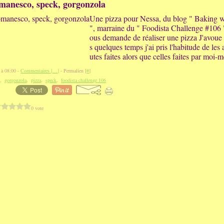
manesco, speck, gorgonzola
Une pizza pour Nessa, du blog " Baking 
", marraine du " Foodista Challenge #106
ous demande de réaliser une pizza J'avoue
s quelques temps j'ai pris l'habitude de les 
utes faites alors que celles faites par moi-
 à 08:00 -
Commentaires [
…
]
- Permalien [
#
]
o
,
gorgonzola
,
pizza
,
speck
,
foodista challenge 106
0 vote