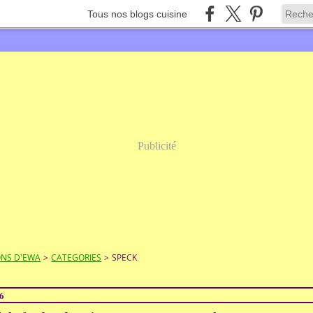
Tous nos blogs cuisine
Publicité
ONS D'EWA
>
CATEGORIES
>
SPECK
6