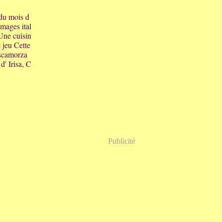
du mois d
omages ital
 Une cuisin
 jeu Cette
a scamorza
d' Irisa, C
Publicité