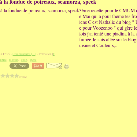
à la fondue de poireaux, scamorza, speck
3ème recette pour le CMUM 
e Mai qui à pour thème les fr
iens C'est Nathalie du blog "
e pour Voozenoo " qui gère le
fois j'ai tenté une piadina à l
fumée Je suis allée sur le blog 
uisine et Couleurs,...
 à 17:25 -
Commentaires [
…
]
- Permalien [
#
]
fumée
,
piadina
,
Italie
,
speck
0 vote