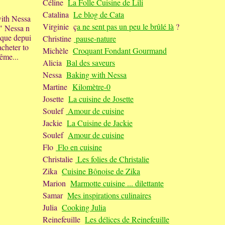
Céline
La Folle Cuisine de Lili
Catalina
Le blog de Cata
with Nessa
Virginie ç
a ne sent pas un peu le brûlé là
?
 " Nessa n
 que depui
Christine
pause-nature
acheter to
Michèle
Croquant Fondant Gourmand
même...
Alicia
Bal des saveurs
Nessa
Baking with Nessa
Martine
Kilomètre-0
Josette
La cuisine de Josette
Soulef
Amour de cuisine
Jackie
La Cuisine de Jackie
Soulef
Amour de cuisine
Flo
Flo en cuisine
Christalie
Les folies de Christalie
Zika
Cuisine Bônoise de Zika
Marion
Marmotte cuisine ... dilettante
Samar
Mes inspirations culinaires
Julia
Cooking Julia
Reinefeuille
Les délices de Reinefeuille