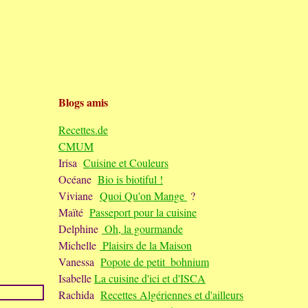
Blogs amis
Recettes.de
CMUM
Irisa
Cuisine et Couleurs
Océane
Bio is biotiful !
Viviane
Quoi Qu'on Mange
?
Maïté
Passeport pour la cuisine
Delphine
Oh, la gourmande
Michelle
Plaisirs de la Maison
Vanessa
Popote de petit_bohnium
Isabelle
La cuisine d'ici et d'ISCA
Rachida
Recettes Algériennes et d'ailleurs