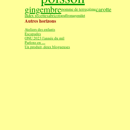
gingembre
carotte
pomme de terre
crème
index recettes
abricot
oeuf
fromage
millet
Autres horizons
Ateliers des enfants
Escapades
ONU 2023 l'année du mil
Parlons en ....
Un produit, deux blogueuses