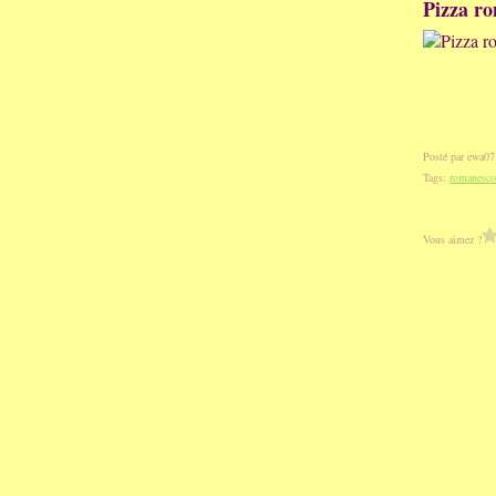
Pizza ro
Posté par ewa07
Tags:
romanesc
Vous aimez ?