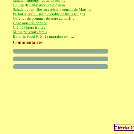
Salade d'aubergines de Claudine
Courgettes au parmesan d'Alicia
Salade de lentilles aux gésiers confits de Martine
Parfait glacé au sirop d'érable et fruits rouges
Galettes de pommes de terre au basilic
Cake amande abricot
Crème légère fruitée
Minis poivrons farcis
Bataille Food #151 la marraine est .....
Commentaires
7 février 2