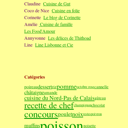
Claudine
Cuisine de Gut
Coco de Nice
Cuisine en folie
Corinette
Le blog de Corinette
Amélie
Cuisine de famille
Les Food'Amour
Annyvonne
Les délices de Thithoad
Line
Line Lisbonne et Cie
Catégories
pomme
dessert
poireau
riz
cannelle
octobre rose
châtaigne
amande
cuisine du Nord-Pas de Calais
gâteau
recette de chef
chocolat
champignon
concours
noix
poulet
poivron
restes
poisson
muffins
noisette