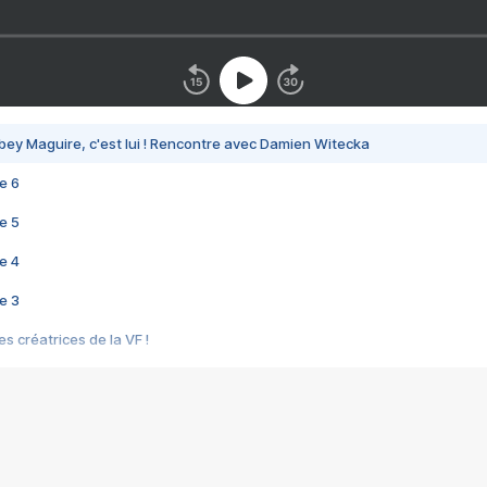
bey Maguire, c'est lui ! Rencontre avec Damien Witecka
e 6
e 5
e 4
e 3
s créatrices de la VF !
e 2
e 1
e Mektoub My Love arrive enfin ! Rencontre avec Shaïn Boumedine et Sal