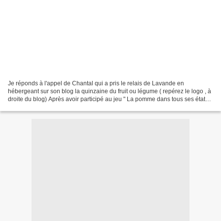
Je réponds à l'appel de Chantal qui a pris le relais de Lavande en
hébergeant sur son blog la quinzaine du fruit ou légume ( repérez le logo , à
droite du blog) Après avoir participé au jeu " La pomme dans tous ses états "
de Papillon Myosotis , je vais...