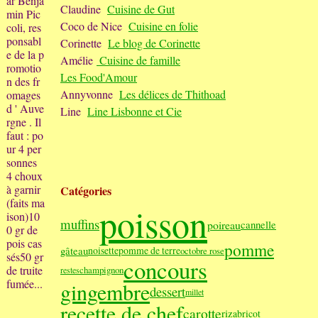
ar Benja
Claudine
Cuisine de Gut
min Pic
Coco de Nice
Cuisine en folie
coli, res
ponsabl
Corinette
Le blog de Corinette
e de la p
Amélie
Cuisine de famille
romotio
Les Food'Amour
n des fr
Annyvonne
Les délices de Thithoad
omages
d ' Auve
Line
Line Lisbonne et Cie
rgne . Il
faut : po
ur 4 per
sonnes
4 choux
à garnir
Catégories
(faits ma
poisson
ison)10
muffins
poireau
cannelle
0 gr de
pois cas
pomme
gâteau
noisette
pomme de terre
octobre rose
sés50 gr
concours
de truite
champignon
restes
fumée...
gingembre
dessert
millet
recette de chef
carotte
riz
abricot