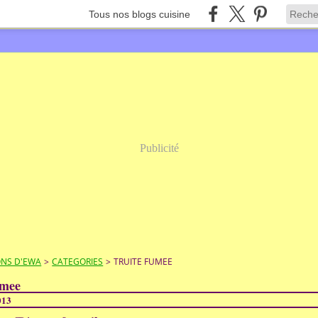
Tous nos blogs cuisine
Publicité
ONS D'EWA
>
CATEGORIES
>
TRUITE FUMEE
umee
013