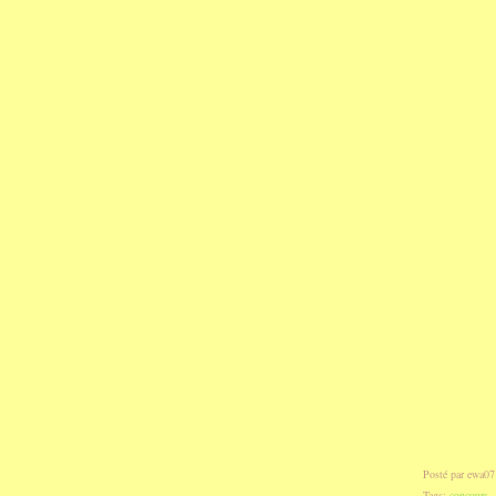
Posté par ewa07
Tags:
concours