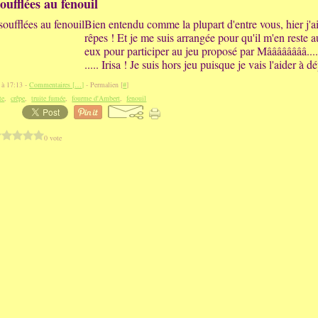
oufflées au fenouil
Bien entendu comme la plupart d'entre vous, hier j'ai
rêpes ! Et je me suis arrangée pour qu'il m'en reste 
eux pour participer au jeu proposé par Mââââââââ....
..... Irisa ! Je suis hors jeu puisque je vais l'aider à dé
 à 17:13 -
Commentaires [
…
]
- Permalien [
#
]
te
,
crêpe
,
truite fumée
,
fourme d'Ambert
,
fenouil
0 vote