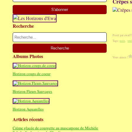
Crêpes s
Recherche
Posté par ewa07
Tags:
noix
,
trui
Albums Photos
Vous aimez ?
Horizon coups de coeur
Horizon Fleurs Sauvages
Horizon Aquarelles
Articles récents
Crème glacée de courgette au mascarpone de Michèle