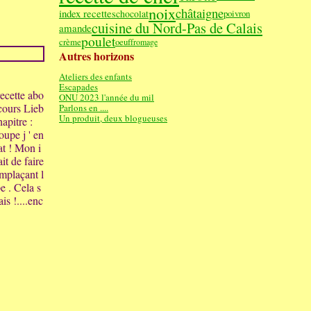
noix
châtaigne
index recettes
chocolat
poivron
cuisine du Nord-Pas de Calais
amande
poulet
crème
oeuf
fromage
Autres horizons
Ateliers des enfants
Escapades
ecette abo
ONU 2023 l'année du mil
cours Lieb
Parlons en ....
Un produit, deux blogueuses
apitre :
oupe j ' en
lat ! Mon i
it de faire
mplaçant l
pe . Cela s
is !....enc