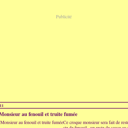
Publicité
011
onsieur au fenouil et truite fumée
Ce croque monsieur sera fait de rest
ste de fenouil , un reste de sauce au