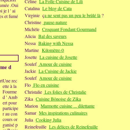
Céline
La Folle Cuisine de Lili
 fumée .Oui
Catalina
Le blog de Cata
 je l ' ai
Virginie ç
a ne sent pas un peu le brûlé là
?
ées et fumé
Christine
pause-nature
Michèle
Croquant Fondant Gourmand
Alicia
Bal des saveurs
Nessa
Baking with Nessa
Martine
Kilomètre-0
Josette
La cuisine de Josette
Soulef
Amour de cuisine
rme d
Jackie
La Cuisine de Jackie
Soulef
Amour de cuisine
Une rec
Flo
Flo en cuisine
ette à la
Fourme
Christalie
Les folies de Christalie
d ' Amb
Zika
Cuisine Bônoise de Zika
ert pour
Marion
Marmotte cuisine ... dilettante
participe
Samar
Mes inspirations culinaires
r au con
cours or
Julia
Cooking Julia
ganisé p
Reinefeuille
Les délices de Reinefeuille