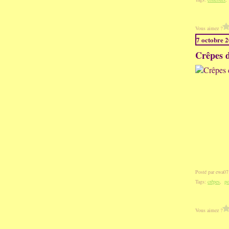
Vous aimez ?
7 octobre 
Crêpes d
Posté par ewa07
Tags:
crêpes
,
po
Vous aimez ?