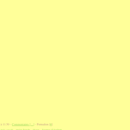
 à 11:50 -
Commentaires [
…
]
- Permalien [
#
]
,
pois cassés
,
truite fumée
,
choux
,
fourme d'Ambert