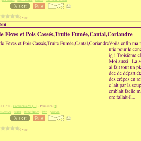
0 vote
2010
e Fèves et Pois Cassés,Truite Fumée,Cantal,Coriandre
Voilà enfin ma r
utie pour le con
ig ! Troisième ch
Moi aussi : La s
ai fait tout un p
dée de départ éta
des crêpes en re
e lait par la sou
emblait facile ma
ore fallait-il...
 à 11:30 -
Commentaires [
…
]
- Permalien [
#
]
is cassés
,
cantal
,
truite fumée
,
fève
,
poisson
0 vote