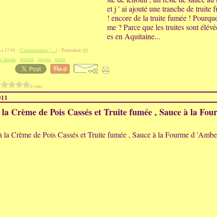
et j ' ai ajouté une tranche de truite
! encore de la truite fumée ! Pourquoi
me ? Parce que les truites sont élév
es en Aquitaine...
 à 17:01 -
Commentaires [
…
]
- Permalien [
#
]
ite fumée
,
fenouil
,
croque
,
restes
0 vote
011
la Crème de Pois Cassés et Truite fumée , Sauce à la Fou