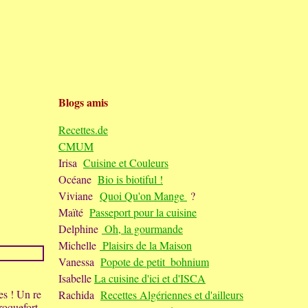
Blogs amis
Recettes.de
CMUM
Irisa
Cuisine et Couleurs
Océane
Bio is biotiful !
Viviane
Quoi Qu'on Mange
?
Maïté
Passeport pour la cuisine
Delphine
Oh, la gourmande
Michelle
Plaisirs de la Maison
Vanessa
Popote de petit_bohnium
Isabelle
La cuisine d'ici et d'ISCA
es ! Un re
Rachida
Recettes Algériennes et d'ailleurs
 roquefort