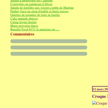
Salade d'aubergines de Claudine
Courgettes au parmesan d'Alicia
Salade de lentilles aux gésiers confits de Martine
Parfait glacé au sirop d'érable et fruits rouges
Galettes de pommes de terre au basilic
Cake amande abricot
Crème légère fruitée
Minis poivrons farcis
Bataille Food #151 la marraine est .....
Commentaires
12 mars 2
Croque M