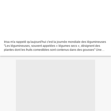
Irisa m'a rappelé qu'aujourd'hui c'est la journée mondiale des légumineuses
"Les légumineuses, souvent appelées « légumes secs », désignent des
plantes dont les fruits comestibles sont contenus dans des gousses" Une
occasion de faire le point sur leur...