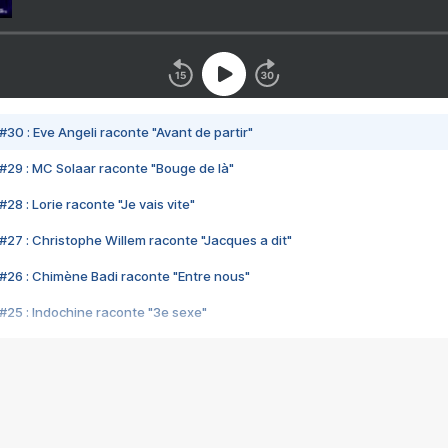
#30 : Eve Angeli raconte "Avant de partir"
#29 : MC Solaar raconte "Bouge de là"
28 : Lorie raconte "Je vais vite"
#27 : Christophe Willem raconte "Jacques a dit"
#26 : Chimène Badi raconte "Entre nous"
#25 : Indochine raconte "3e sexe"
#24 : Zaho raconte "C'est chelou"
#23 : Patrick Bruel raconte "Au café des délices"
#22 : Kyo raconte "Le chemin"