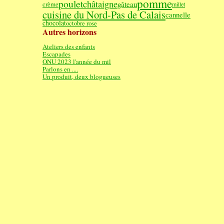
pomme
poulet
châtaigne
gâteau
crème
millet
cuisine du Nord-Pas de Calais
cannelle
chocolat
octobre rose
Autres horizons
Ateliers des enfants
Escapades
ONU 2023 l'année du mil
Parlons en ....
Un produit, deux blogueuses