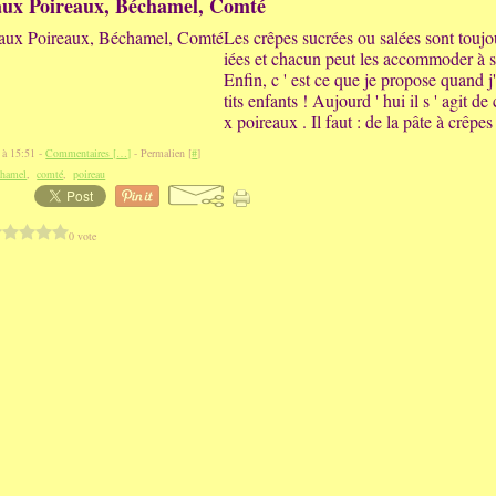
aux Poireaux, Béchamel, Comté
Les crêpes sucrées ou salées sont touj
iées et chacun peut les accommoder à s
Enfin, c ' est ce que je propose quand j
tits enfants ! Aujourd ' hui il s ' agit de
x poireaux . Il faut : de la pâte à crêpes
 à 15:51 -
Commentaires [
…
]
- Permalien [
#
]
chamel
,
comté
,
poireau
0 vote