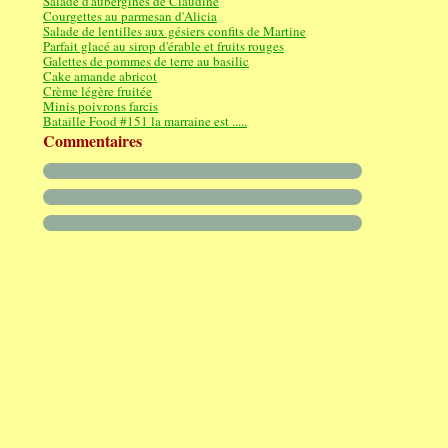
Salade d'aubergines de Claudine
Courgettes au parmesan d'Alicia
Salade de lentilles aux gésiers confits de Martine
Parfait glacé au sirop d'érable et fruits rouges
Galettes de pommes de terre au basilic
Cake amande abricot
Crème légère fruitée
Minis poivrons farcis
Bataille Food #151 la marraine est .....
Commentaires