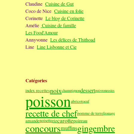
Claudine
Cuisine de Gut
Coco de Nice
Cuisine en folie
Corinette
Le blog de Corinette
Amélie
Cuisine de famille
Les Food'Amour
Annyvonne
Les délices de Thithoad
Line
Line Lisbonne et Cie
Catégories
noix
dessert
index recettes
champignon
poivron
restes
poisson
abricot
oeuf
recette de chef
pomme de terre
fromage
carotte
poireau
amande
riz
noisette
concours
gingembre
muffins