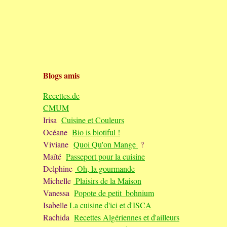
Blogs amis
Recettes.de
CMUM
Irisa
Cuisine et Couleurs
Océane
Bio is biotiful !
Viviane
Quoi Qu'on Mange
?
Maïté
Passeport pour la cuisine
Delphine
Oh, la gourmande
Michelle
Plaisirs de la Maison
Vanessa
Popote de petit_bohnium
Isabelle
La cuisine d'ici et d'ISCA
Rachida
Recettes Algériennes et d'ailleurs