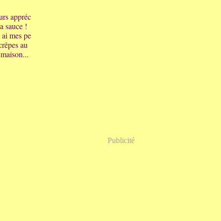
ours appréc
a sauce !
' ai mes pe
 crêpes au
 maison...
Publicité