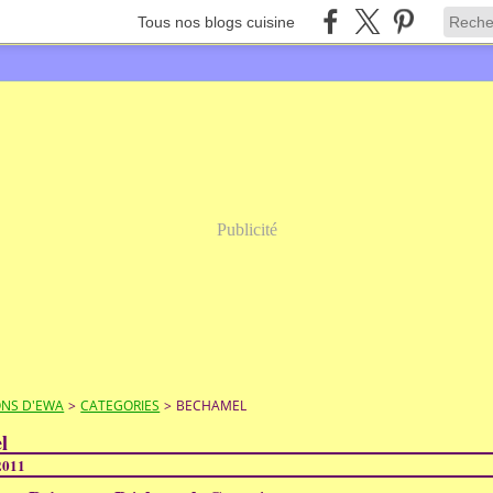
Tous nos blogs cuisine
Publicité
ONS D'EWA
>
CATEGORIES
>
BECHAMEL
l
 2011