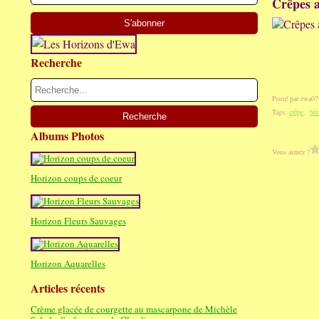
Crêpes 
Recherche
Posté par ewa07
Tags:
crêpe
,
bé
Albums Photos
Vous aimez ?
Horizon coups de coeur
Horizon Fleurs Sauvages
Horizon Aquarelles
Articles récents
Crème glacée de courgette au mascarpone de Michèle