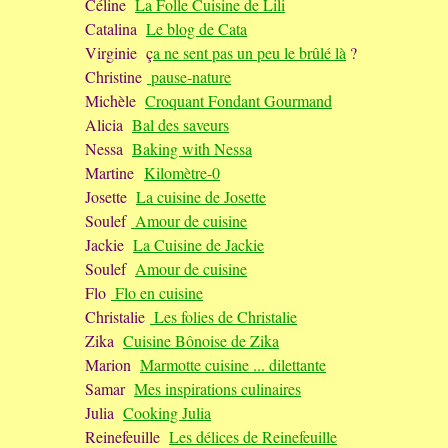
Céline
La Folle Cuisine de Lili
Catalina
Le blog de Cata
Virginie ç
a ne sent pas un peu le brûlé là
?
Christine
pause-nature
Michèle
Croquant Fondant Gourmand
Alicia
Bal des saveurs
Nessa
Baking with Nessa
Martine
Kilomètre-0
Josette
La cuisine de Josette
Soulef
Amour de cuisine
Jackie
La Cuisine de Jackie
Soulef
Amour de cuisine
Flo
Flo en cuisine
Christalie
Les folies de Christalie
Zika
Cuisine Bônoise de Zika
Marion
Marmotte cuisine ... dilettante
Samar
Mes inspirations culinaires
Julia
Cooking Julia
Reinefeuille
Les délices de Reinefeuille