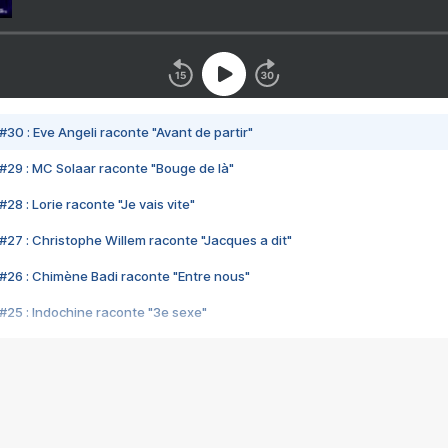
#30 : Eve Angeli raconte "Avant de partir"
#29 : MC Solaar raconte "Bouge de là"
28 : Lorie raconte "Je vais vite"
#27 : Christophe Willem raconte "Jacques a dit"
#26 : Chimène Badi raconte "Entre nous"
#25 : Indochine raconte "3e sexe"
#24 : Zaho raconte "C'est chelou"
#23 : Patrick Bruel raconte "Au café des délices"
#22 : Kyo raconte "Le chemin"