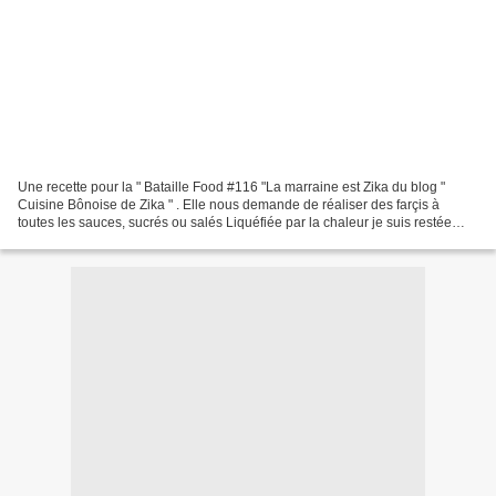
Une recette pour la " Bataille Food #116 "La marraine est Zika du blog "
Cuisine Bônoise de Zika " . Elle nous demande de réaliser des farçis à
toutes les sauces, sucrés ou salés Liquéfiée par la chaleur je suis restée
dans la simplicité !Ces minis poivrons...