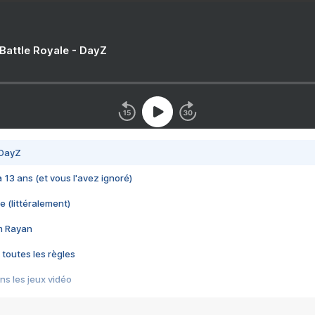
 Battle Royale - DayZ
 DayZ
 a 13 ans (et vous l'avez ignoré)
e (littéralement)
im Rayan
 toutes les règles
s les jeux vidéo
us choquant de Rockstar ? - Le scandale BULLY