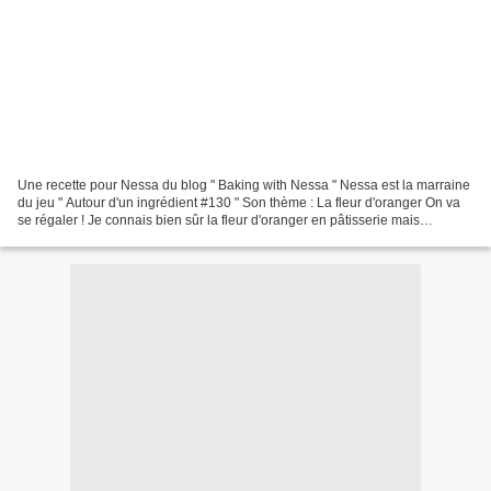
Une recette pour Nessa du blog " Baking with Nessa " Nessa est la marraine
du jeu " Autour d'un ingrédient #130 " Son thème : La fleur d'oranger On va
se régaler ! Je connais bien sûr la fleur d'oranger en pâtisserie mais
beaucoup moins en version salée...