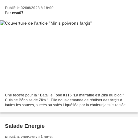
Publié le 02/08/2023 à 18:00
Par
ewa07
Une recette pour la " Bataille Food #116 "La marraine est Zika du blog "
Cuisine Bônoise de Zika " . Elle nous demande de réaliser des farçis à
toutes les sauces, sucrés ou salés Liquéfiée par la chaleur je suis restée
dans la simplicité !Ces minis poivrons...
Salade Energie
Publié le 20/05/2023 à 08:28