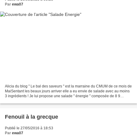
Par
ewa07
Alicia du blog " Le bal des saveurs " est la marraine du CMUM de ce mois de
MaiSentant les beaux jours arriver elle a eu envie de salade avec au moins
3 ingrédients ! Je lui propose une salade " énergie " composée de 8 9
ingrédients (oups ! j'avais oublié...
Fenouil à la grecque
Publié le 27/05/2016 à 18:53
Par
ewa07