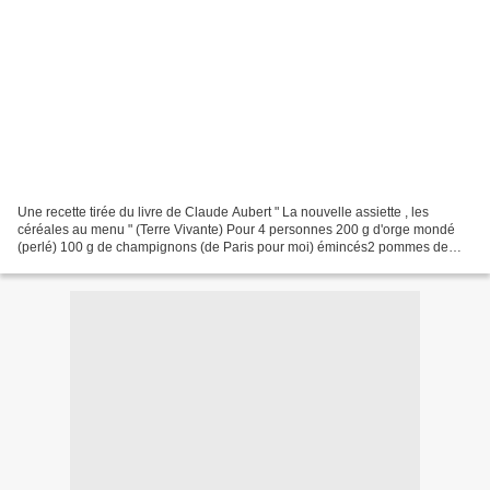
Une recette tirée du livre de Claude Aubert " La nouvelle assiette , les
céréales au menu " (Terre Vivante) Pour 4 personnes 200 g d'orge mondé
(perlé) 100 g de champignons (de Paris pour moi) émincés2 pommes de
terre2 carottes 1 tige de céléri200 g de...