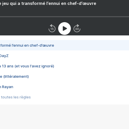
e jeu qui a transformé l’ennui en chef-d’œuvre
nsformé l’ennui en chef-d’œuvre
 DayZ
 a 13 ans (et vous l'avez ignoré)
e (littéralement)
im Rayan
 toutes les règles
s les jeux vidéo
us choquant de Rockstar ? - Le scandale BULLY
e plus moche de Steam