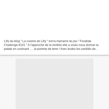
Lilly du blog " La cuisine de Lilly " est la marraine du jeu " Foodista
Challenge #101 " A l'approche de la rentrée elle a voulu nous donner la
patate en cuisinant ..... la pomme de terre ! Avec toutes les variétés de
pommes de terre existantes il y a...