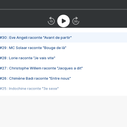
#30 : Eve Angeli raconte "Avant de partir"
#29 : MC Solaar raconte "Bouge de là"
28 : Lorie raconte "Je vais vite"
#27 : Christophe Willem raconte "Jacques a dit"
#26 : Chimène Badi raconte "Entre nous"
#25 : Indochine raconte "3e sexe"
#24 : Zaho raconte "C'est chelou"
#23 : Patrick Bruel raconte "Au café des délices"
#22 : Kyo raconte "Le chemin"