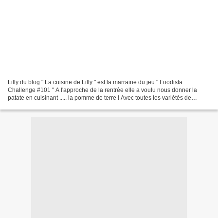
Lilly du blog " La cuisine de Lilly " est la marraine du jeu " Foodista
Challenge #101 " A l'approche de la rentrée elle a voulu nous donner la
patate en cuisinant ..... la pomme de terre ! Avec toutes les variétés de
pommes de terre existantes il y a...