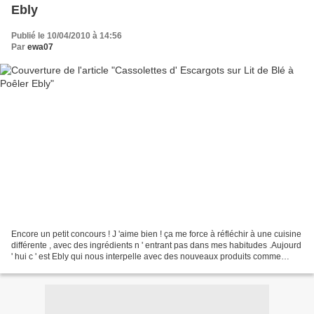
Ebly
Publié le 10/04/2010 à 14:56
Par
ewa07
Encore un petit concours ! J 'aime bien ! ça me force à réfléchir à une cuisine
différente , avec des ingrédients n ' entrant pas dans mes habitudes .Aujourd
' hui c ' est Ebly qui nous interpelle avec des nouveaux produits comme
celui- ci : Blé à poêler...