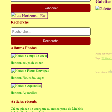
Galettes
Recherche
Albums Photos
Posté par ewa07
Tags:
William L
Horizon coups de coeur
Vous aimez ?
Horizon Fleurs Sauvages
Horizon Aquarelles
Articles récents
Crème glacée de courgette au mascarpone de Michèle