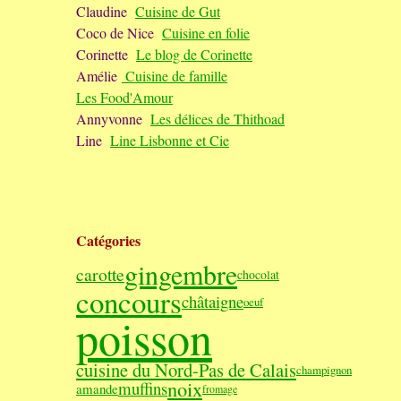
Claudine
Cuisine de Gut
Coco de Nice
Cuisine en folie
Corinette
Le blog de Corinette
Amélie
Cuisine de famille
Les Food'Amour
Annyvonne
Les délices de Thithoad
Line
Line Lisbonne et Cie
Catégories
gingembre
carotte
chocolat
concours
châtaigne
oeuf
poisson
cuisine du Nord-Pas de Calais
champignon
noix
muffins
amande
fromage