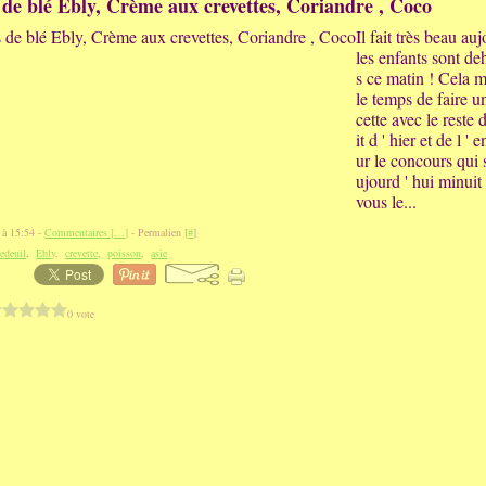
 de blé Ebly, Crème aux crevettes, Coriandre , Coco
Il fait très beau auj
les enfants sont de
s ce matin ! Cela m 
le temps de faire u
cette avec le reste 
it d ' hier et de l '
ur le concours qui 
ujourd ' hui minui
vous le...
 à 15:54 -
Commentaires [
…
]
- Permalien [
#
]
edeuil
,
Ebly
,
crevette
,
poisson
,
asie
0 vote