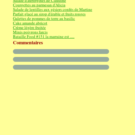
Salade d'aubergines de Claudine
Courgettes au parmesan d'Alicia
Salade de lentilles aux gésiers confits de Martine
Parfait glacé au sirop d'érable et fruits rouges
Galettes de pommes de terre au basilic
Cake amande abricot
Crème légère fruitée
Minis poivrons farcis
Bataille Food #151 la marraine est .....
Commentaires