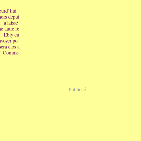
ourd' hui,
hors depui
' a laissé
ne autre re
d ' Ebly cu
 envoyer po
sera clos a
t ! Comme
Publicité