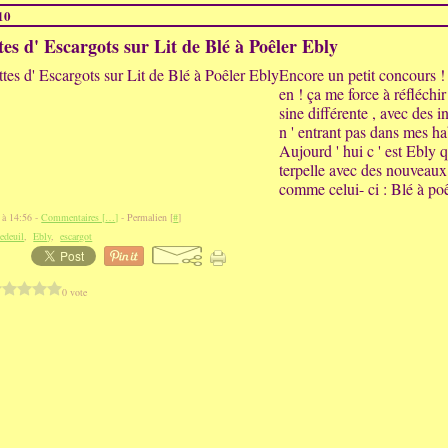
10
tes d' Escargots sur Lit de Blé à Poêler Ebly
Encore un petit concours ! 
en ! ça me force à réfléchir
sine différente , avec des i
n ' entrant pas dans mes ha
Aujourd ' hui c ' est Ebly 
terpelle avec des nouveaux
comme celui- ci : Blé à poê
 à 14:56 -
Commentaires [
…
]
- Permalien [
#
]
edeuil
,
Ebly
,
escargot
0 vote