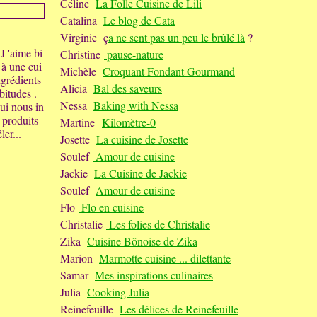
Céline
La Folle Cuisine de Lili
Catalina
Le blog de Cata
Virginie ç
a ne sent pas un peu le brûlé là
?
J 'aime bi
Christine
pause-nature
 à une cui
Michèle
Croquant Fondant Gourmand
ngrédients
Alicia
Bal des saveurs
bitudes .
Nessa
Baking with Nessa
qui nous in
 produits
Martine
Kilomètre-0
ler...
Josette
La cuisine de Josette
Soulef
Amour de cuisine
Jackie
La Cuisine de Jackie
Soulef
Amour de cuisine
Flo
Flo en cuisine
Christalie
Les folies de Christalie
Zika
Cuisine Bônoise de Zika
Marion
Marmotte cuisine ... dilettante
Samar
Mes inspirations culinaires
Julia
Cooking Julia
Reinefeuille
Les délices de Reinefeuille