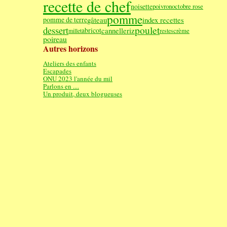
recette de chef
noisette
poivron
octobre rose
pomme
gâteau
index recettes
pomme de terre
poulet
dessert
cannelle
riz
abricot
crème
millet
restes
poireau
Autres horizons
Ateliers des enfants
Escapades
ONU 2023 l'année du mil
Parlons en ....
Un produit, deux blogueuses