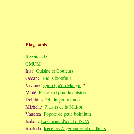
Blogs amis
Recettes.de
CMUM
Irisa
Cuisine et Couleurs
Océane
Bio is biotiful !
Viviane
Quoi Qu'on Mange
?
Maïté
Passeport pour la cuisine
Delphine
Oh, la gourmande
Michelle
Plaisirs de la Maison
Vanessa
Popote de petit_bohnium
Isabelle
La cuisine d'ici et d'ISCA
Rachida
Recettes Algériennes et d'ailleurs