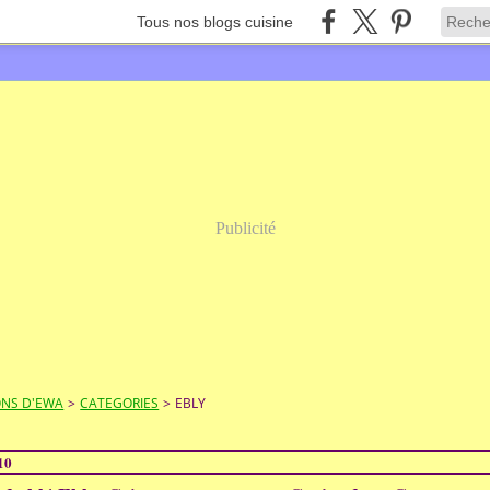
Tous nos blogs cuisine
Publicité
ONS D'EWA
>
CATEGORIES
>
EBLY
10