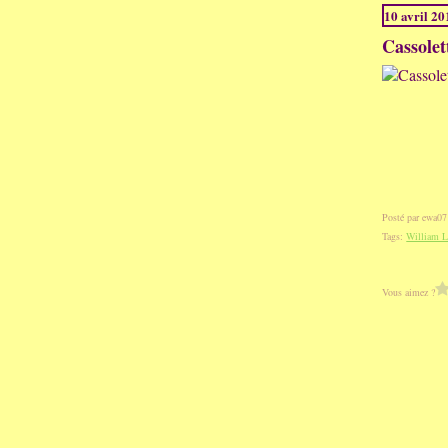
10 avril 20
Cassolet
Posté par ewa07
Tags:
William L
Vous aimez ?