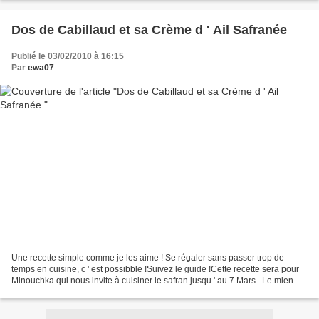
Dos de Cabillaud et sa Crème d ' Ail Safranée
Publié le 03/02/2010 à 16:15
Par
ewa07
Une recette simple comme je les aime ! Se régaler sans passer trop de
temps en cuisine, c ' est possibble !Suivez le guide !Cette recette sera pour
Minouchka qui nous invite à cuisiner le safran jusqu ' au 7 Mars . Le mien
vient d' un petit producteur...