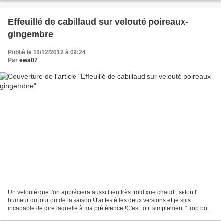
Effeuillé de cabillaud sur velouté poireaux-
gingembre
Publié le 16/12/2012 à 09:24
Par
ewa07
Un velouté que l'on appréciera aussi bien très froid que chaud , selon l'
humeur du jour ou de la saison !J'ai testé les deux versions et je suis
incapable de dire laquelle à ma préférence !C'est tout simplement " trop bon
" comme disent les enfants !...