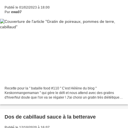
Publié le 01/02/2023 à 18:00
Par
ewa07
Recette pour la " bataille food #110 " C'est Hélène du blog "
Keskonmangemaman " qui gère le défi et nous attend avec des gratins
d'hiverNul doute que l'on va se régaler ! J'ai choisi un gratin très diététique !
Pour 2 personnes 3 blancs de poireaux lavés...
Dos de cabillaud sauce à la betterave
Publié le 12/10/2020 à 16:07