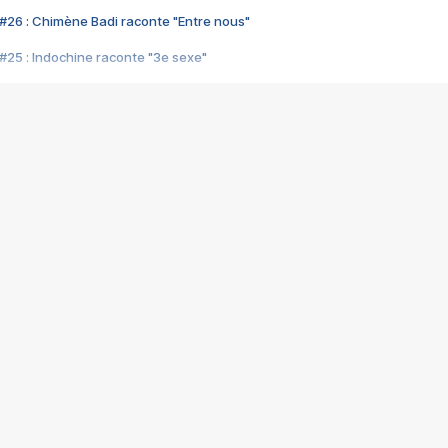
#26 : Chimène Badi raconte "Entre nous"
#25 : Indochine raconte "3e sexe"
#24 : Zaho raconte "C'est chelou"
#23 : Patrick Bruel raconte "Au café des délices"
#22 : Kyo raconte "Le chemin"
#21 : Nolwenn Leroy raconte "Cassé"
#20 : Patrick Hernandez raconte "Born to be alive"
#19 : Lorie raconte "Près de moi"
#18 : Michael Jones raconte "A nos actes manqués" (avec Jean-Jacque
#17 : Khaled raconte "Aïcha"
#16 : Corneille raconte "Parce qu'on vient de loin"
#15 : Indochine raconte "L'aventurier"