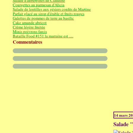
Salade d'aubergines de Claudine
Courgettes au parmesan d'Alicia
Salade de lentilles aux gésiers confits de Martine
Parfait glacé au sirop d'érable et fruits rouges
Galettes de pommes de terre au basilic
Cake amande abricot
Crème légère fruitée
Minis poivrons farcis
Bataille Food #151 la marraine est .....
Commentaires
14 mars 2
Salade "