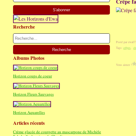
Crêpe fa
Recherche
Posté par ewa07
Tags:
crêpes
,
c
Albums Photos
Vous aimez ?
Horizon coups de coeur
Horizon Fleurs Sauvages
Horizon Aquarelles
Articles récents
Crème glacée de courgette au mascarpone de Michèle