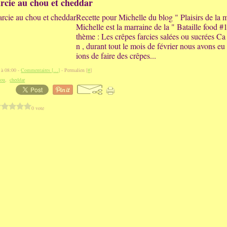
rcie au chou et cheddar
Recette pour Michelle du blog " Plaisirs de la 
Michelle est la marraine de la " Bataille food 
thème : Les crêpes farcies salées ou sucrées Ca
n , durant tout le mois de février nous avons eu
ions de faire des crêpes...
 à 08:00 -
Commentaires [
…
]
- Permalien [
#
]
hou
,
cheddar
0 vote