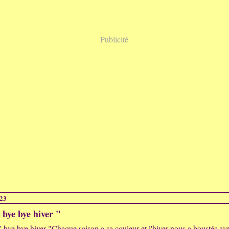
Publicité
023
 bye bye hiver "
Chaque saison a sa couleur et l'hiver nous a boustés ave